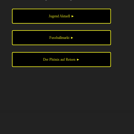
Jugend Aktuell ►
Fussballmarkt ►
Der Phönix auf Reisen ►