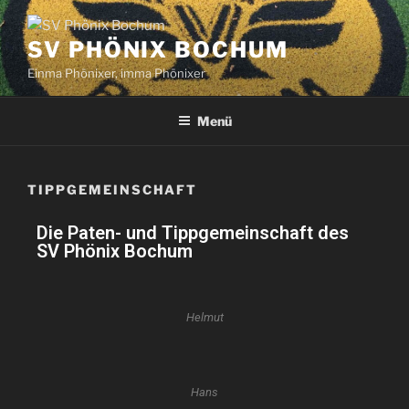
SV PHÖNIX BOCHUM
Einma Phönixer, imma Phönixer
Menü
TIPPGEMEINSCHAFT
Die Paten- und Tippgemeinschaft des
SV Phönix Bochum
Helmut
Hans