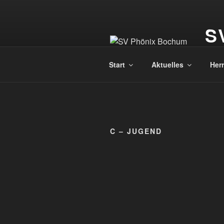
S
Einm
Start
Aktuelles
Her
C – JUGEND