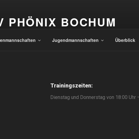
V PHÖNIX BOCHUM
a Phönixer, imma Phönixer
renmannschaften
Jugendmannschaften
Überblick
Trainingszeiten:
Dienstag und Donnerstag von 18:00 Uhr 